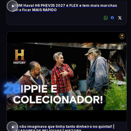
GWM Haval H6 PHEV35 2027 é FLEX e tem mais marchas
para ficar MAIS RÁPIDO
28
Ele não imaginava que tinha tanto dinheiro no quintal! |
CAÇADORES DE RELÍQUIAS | HISTORY