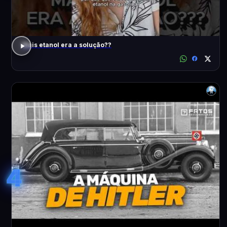
Mais etanol era a solução??
4