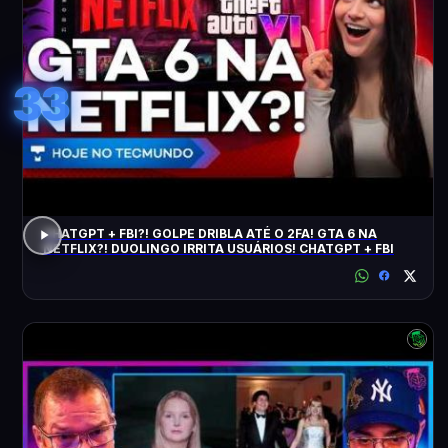
33
CHATGPT + FBI?! GOLPE DRIBLA ATÉ O 2FA! GTA 6 NA
NETFLIX?! DUOLINGO IRRITA USUÁRIOS! CHATGPT + FBI