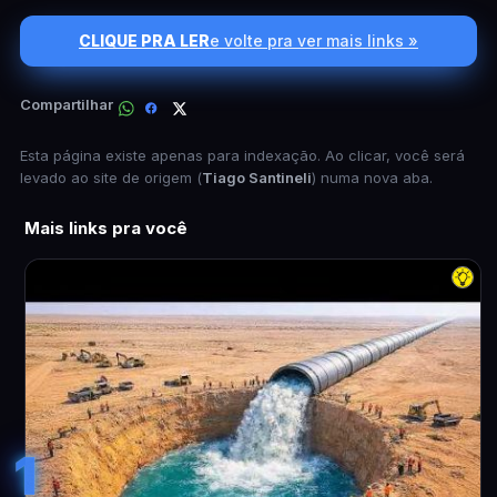
CLIQUE PRA LER
e volte pra ver mais links »
Compartilhar
Esta página existe apenas para indexação. Ao clicar, você será
levado ao site de origem (
Tiago Santineli
) numa nova aba.
Mais links pra você
1