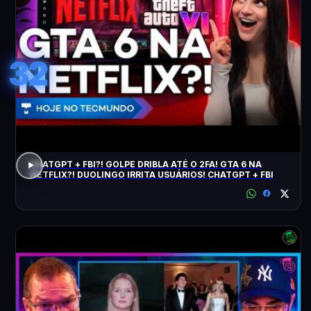
32
CHATGPT + FBI?! GOLPE DRIBLA ATÉ O 2FA! GTA 6 NA
NETFLIX?! DUOLINGO IRRITA USUÁRIOS! CHATGPT + FBI