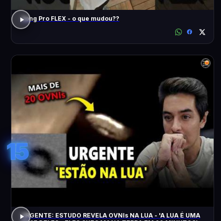
Song Pro FLEX - o que mudou??
15
URGENTE: ESTUDO REVELA OVNIs NA LUA - 'A LUA É UMA