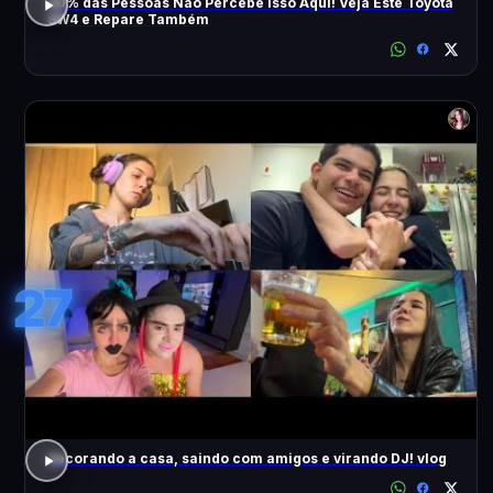
90% das Pessoas Não Percebe Isso Aqui! Veja Este Toyota
SW4 e Repare Também
27
decorando a casa, saindo com amigos e virando DJ! vlog