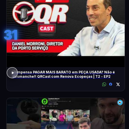
31
Compensa PAGAR MAIS BARATO em PEÇA USADA? Não é
desmanche!! QRCast com Renova Ecopeças | T2 - EP2