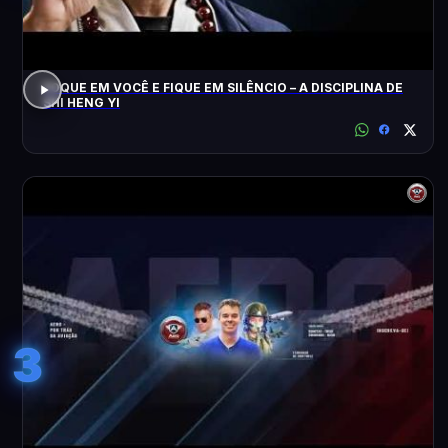
FOQUE EM VOCÊ E FIQUE EM SILÊNCIO – A DISCIPLINA DE
SHI HENG YI
3