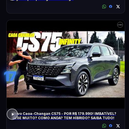
17
Novo Caoa-Changan CS75 - POR R$ 179.990! IMBATÍVEL?
BEBE MUITO? COMO ANDA? TEM HÍBRIDO? SAIBA TUDO!