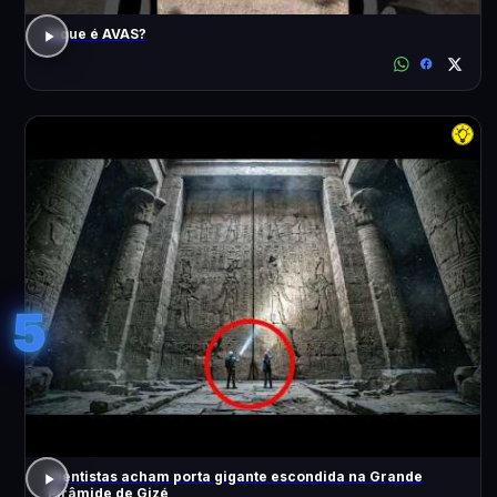
o que é AVAS?
5
Cientistas acham porta gigante escondida na Grande
Pirâmide de Gizé