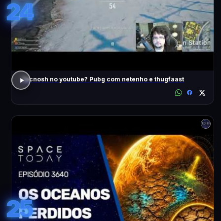
24
Tecnosh no youtube? Pubg com netenho e thugfaast
25