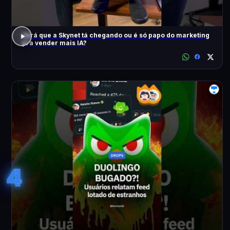
Será que a Skynet tá chegando ou é só papo do marketing
pra vender mais IA?
4