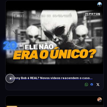
20
Skinny Bob é REAL? Novos vídeos reacendem o caso…