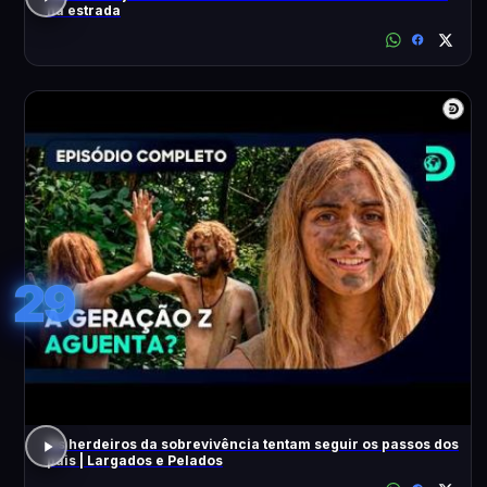
na estrada
29
Os herdeiros da sobrevivência tentam seguir os passos dos
pais | Largados e Pelados