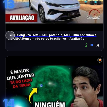
13
BYD Song Pro Flex PERDE potência, MELHORA consumo e
GANHA item amado pelos brasileiros - Avaliação
14