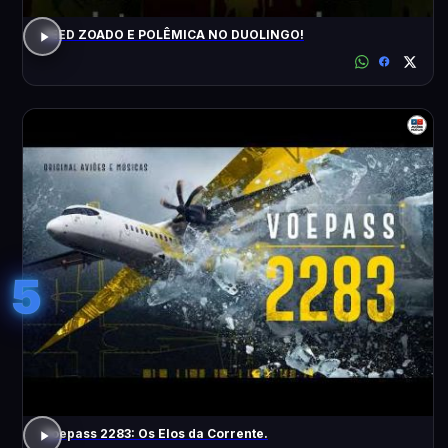
FEED ZOADO E POLÊMICA NO DUOLINGO!
5
Voepass 2283: Os Elos da Corrente.