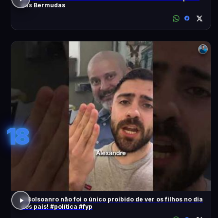
das Bermudas
18
O Bolsoanro não foi o único proibido de ver os filhos no dia
dos pais! #política #fyp