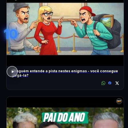
10
Ninguém entende a pista nestes enigmas - você consegue
pegá-la?