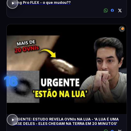
Song Pro FLEX - o que mudou??
16
URGENTE: ESTUDO REVELA OVNIs NA LUA - 'A LUA É UMA
BASE DELES - ELES CHEGAM NA TERRA EM 20 MINUTOS'