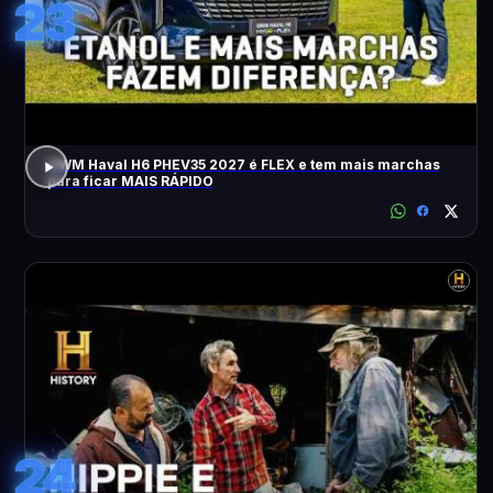
23
GWM Haval H6 PHEV35 2027 é FLEX e tem mais marchas
para ficar MAIS RÁPIDO
24