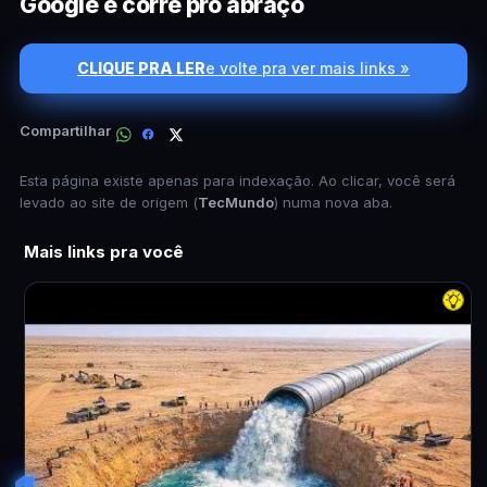
Google e corre pro abraço
CLIQUE PRA LER
e volte pra ver mais links »
Compartilhar
Esta página existe apenas para indexação. Ao clicar, você será
levado ao site de origem (
TecMundo
) numa nova aba.
Mais links pra você