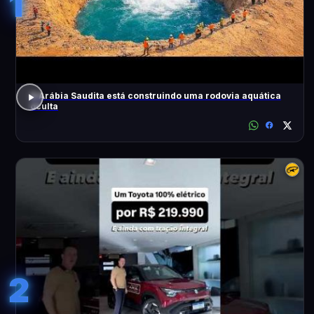
1
A Arábia Saudita está construindo uma rodovia aquática
oculta
2