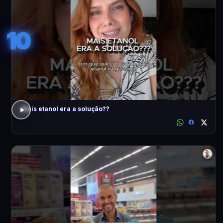
10
Mais etanol era a solução??