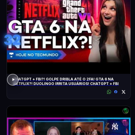
32
CHATGPT + FBI?! GOLPE DRIBLA ATÉ O 2FA! GTA 6 NA
NETFLIX?! DUOLINGO IRRITA USUÁRIOS! CHATGPT + FBI