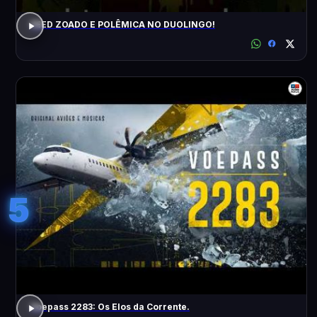
FEED ZOADO E POLÊMICA NO DUOLINGO!
5
Voepass 2283: Os Elos da Corrente.