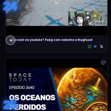
24
Tecnosh no youtube? Pubg com netenho e thugfaast
25