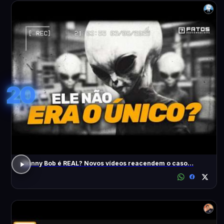
20
Skinny Bob é REAL? Novos vídeos reacendem o caso…