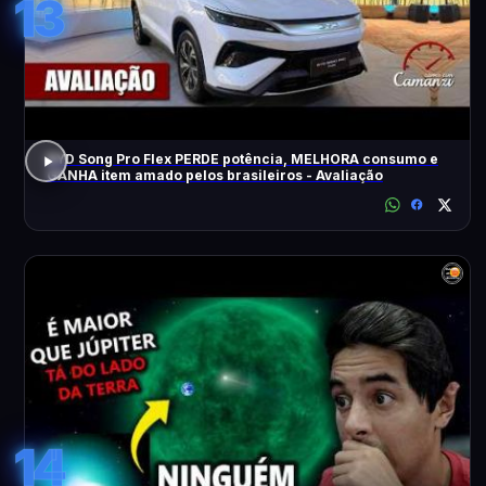
13
BYD Song Pro Flex PERDE potência, MELHORA consumo e
GANHA item amado pelos brasileiros - Avaliação
14