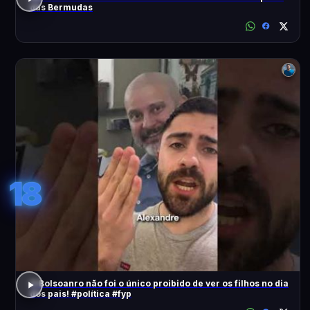
das Bermudas
18
O Bolsoanro não foi o único proibido de ver os filhos no dia
dos pais! #política #fyp