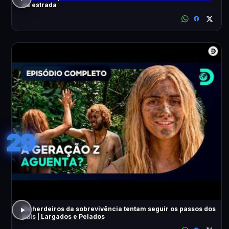
na estrada
29
Os herdeiros da sobrevivência tentam seguir os passos dos
pais | Largados e Pelados