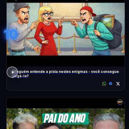
10
Ninguém entende a pista nestes enigmas - você consegue
pegá-la?