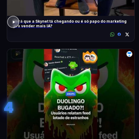
Será que a Skynet tá chegando ou é só papo do marketing
pra vender mais IA?
4