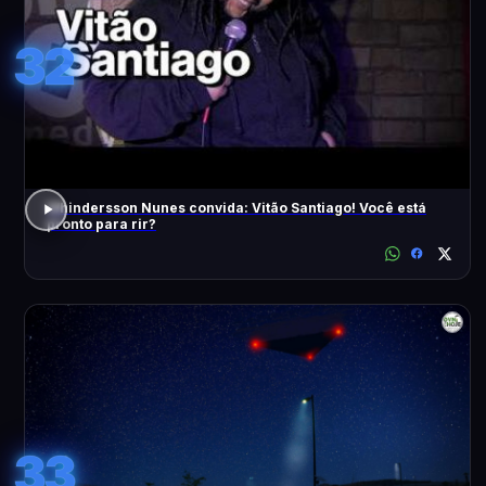
32
Whindersson Nunes convida: Vitão Santiago! Você está
pronto para rir?
33