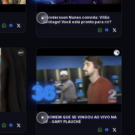
Whindersson Nunes convida: Vitão
Santiago! Você está pronto para rir?
36
O HOMEM QUE SE VINGOU AO VIVO NA
TV - GARY PLAUCHÉ