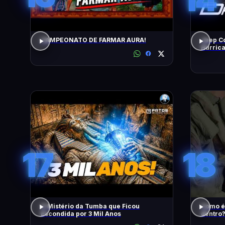
CAMPEONATO DE FARMAR AURA!
Jeep C
Hurrica
quem go
17
18
O Mistério da Tumba que Ficou
Como é 
Escondida por 3 Mil Anos
dentro