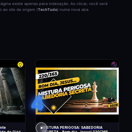
página existe apenas para indexação. Ao clicar, você será
o ao site de origem (
TechTudo
) numa nova aba.
4
ante
MISTURA PERIGOSA: SABEDORIA
ide de Gizé
SECRETA - Bom dia, Jesus! 220/365