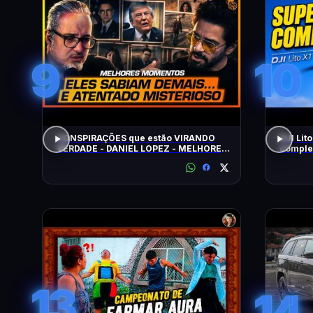
9
10
CONSPIRAÇÕES que estão VIRANDO
DJI Lit
VERDADE - DANIEL LOPEZ - MELHORES
complet
MOMENTOS
13
14