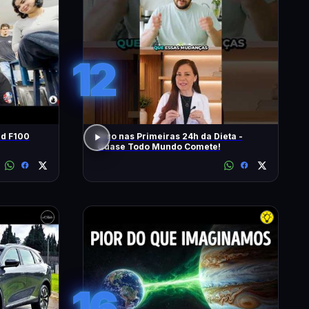
12
rd F100
Erro nas Primeiras 24h da Dieta -
Quase Todo Mundo Comete!
16