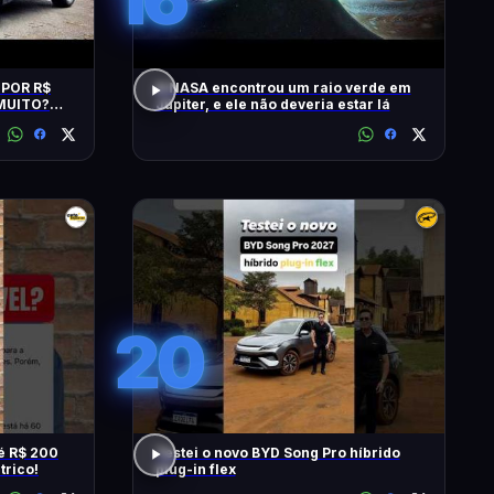
 POR R$
A NASA encontrou um raio verde em
 MUITO?
Júpiter, e ele não deveria estar lá
 SAIBA
20
é R$ 200
Testei o novo BYD Song Pro híbrido
trico!
plug-in flex