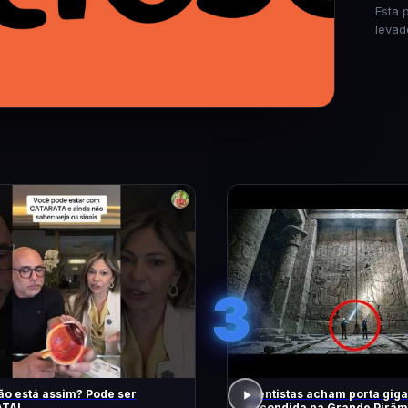
Esta 
levad
3
ão está assim? Pode ser
Cientistas acham porta gig
TA!
escondida na Grande Pirâm