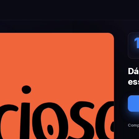
Dá
es
Compa