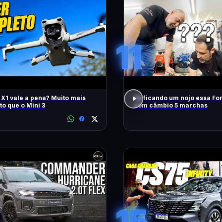
11
o X1 vale a pena? Muito mais
Tá ficando um nojo essa Fo
o que o Mini 3
com câmbio 5 marchas
15