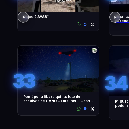
o que é AVAS?
Técnica
paredes
| Disco
33
34
Pentágono libera quinto lote de
arquivos de OVNIs - Lote inclui Caso no
Minúscu
Brasil - OVNI Hoje!
podem p
tempest