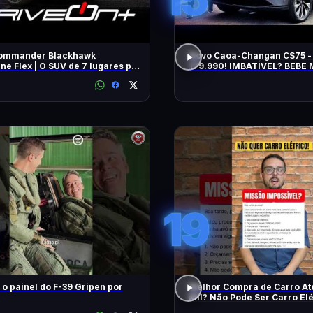
ommander Blackhawk
Novo Caoa-Changan CS75 -
ne Flex | O SUV de 7 lugares pra
179.990! IMBATÍVEL? BEBE
sta de dirigir
COMO ANDA? TEM HÍBRIDO?
TUDO!
19
o painel do F-39 Gripen por
Melhor Compra de Carro At
?
Mil? Não Pode Ser Carro Elé