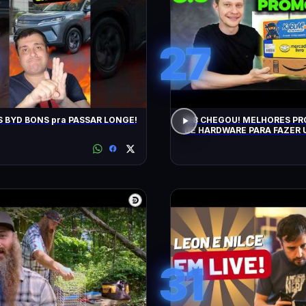
27
 BYD BONS pra PASSAR LONGE!
8.8 CHEGOU! MELHORES P
DE HARDWARE PARA FAZER 
(CUPONS E MAIS)
31