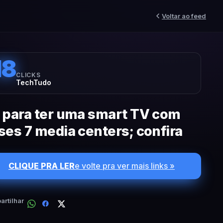
Voltar ao feed
18
CLICKS
TechTudo
 para ter uma smart TV com
ses 7 media centers; confira
CLIQUE PRA LER
e volte pra ver mais links »
rtilhar