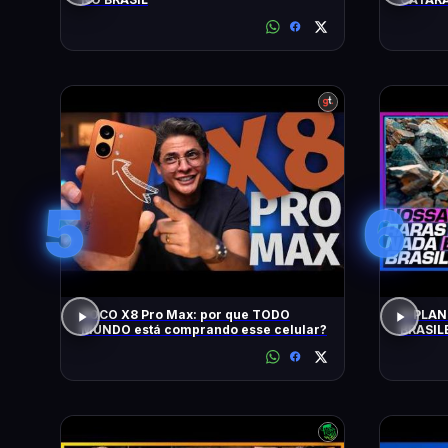
5
6
POCO X8 Pro Max: por que TODO
O PLAN
MUNDO está comprando esse celular?
BRASIL