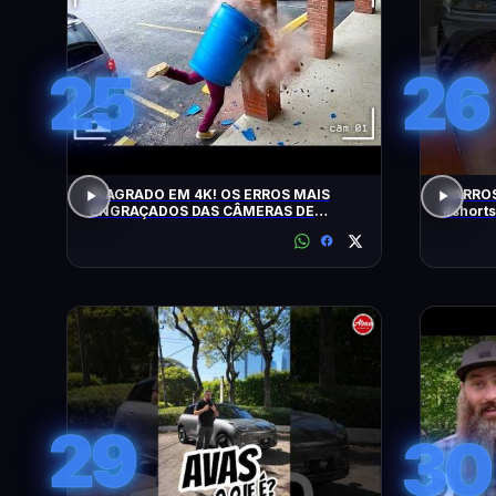
25
26
FLAGRADO EM 4K! OS ERROS MAIS
CARROS
ENGRAÇADOS DAS CÂMERAS DE
#shorts
SEGURANÇA
29
30