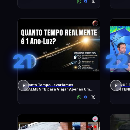
21
22
Quanto Tempo Levaríamos
O QUE É
REALMENTE para Viajar Apenas Um
ENTEND
Ano-Luz?