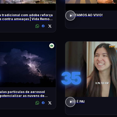
 tradicional com adobe reforça
ESTAMOS AO VIVO!
 contra ameaças | Vida Remota
very Brasil
35
las partículas de aerossol
otencializar as nuvens de
ades tropicais
PAI É PAI