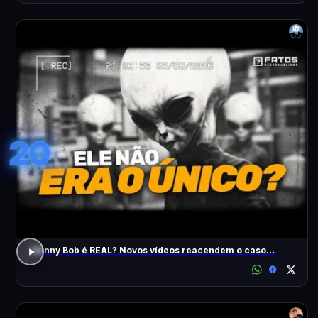
20
Skinny Bob é REAL? Novos vídeos reacendem o caso…