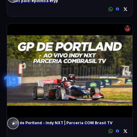
dos pais! #política #fyp
19
GP de Portland - Indy NXT | Parceria COM Brasil TV