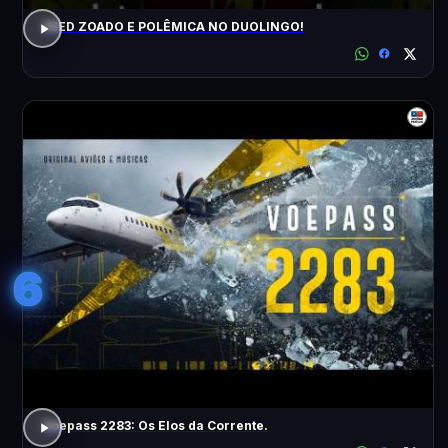
FEED ZOADO E POLÊMICA NO DUOLINGO!
6
Voepass 2283: Os Elos da Corrente.