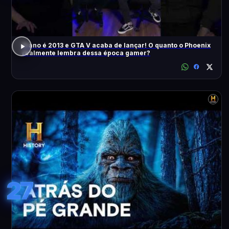
O ano é 2013 e GTA V acaba de lançar! O quanto o Phoenix
realmente lembra dessa época gamer?
27