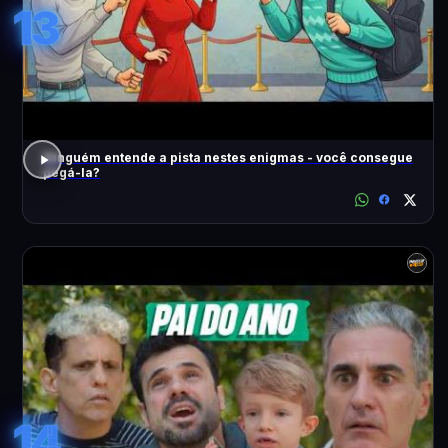
13
Ninguém entende a pista nestes enigmas - você consegue
pegá-la?
14