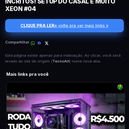
INCRITOS! SETUP DO CASAL E MUITO
XEON #04
CLIQUE PRA LER
e volte pra ver mais links »
Compartilhar
Esta página existe apenas para indexação. Ao clicar, você será
levado ao site de origem (
TecnoArt
) numa nova aba.
Mais links pra você