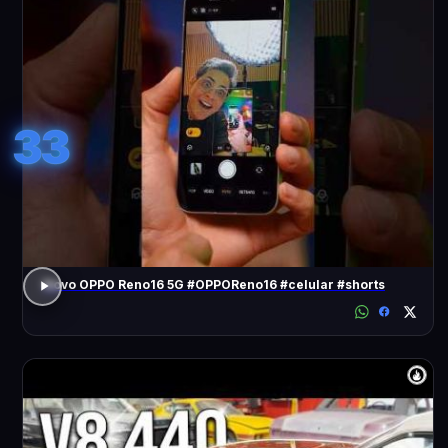
33
Novo OPPO Reno16 5G #OPPOReno16 #celular #shorts