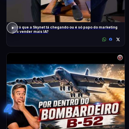
Será que a Skynet tá chegando ou é só papo do marketing
pra vender mais IA?
4