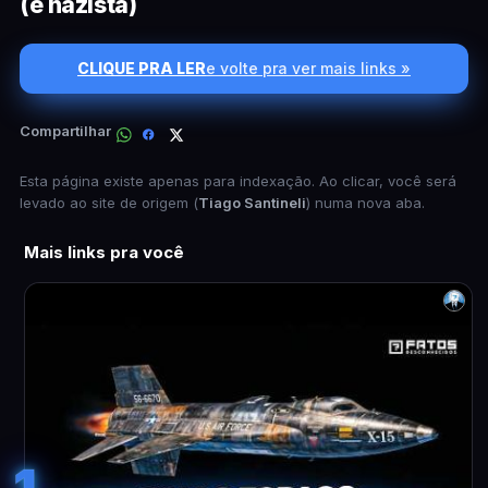
(e nazista)
CLIQUE PRA LER
e volte pra ver mais links »
Compartilhar
Esta página existe apenas para indexação. Ao clicar, você será
levado ao site de origem (
Tiago Santineli
) numa nova aba.
Mais links pra você
1