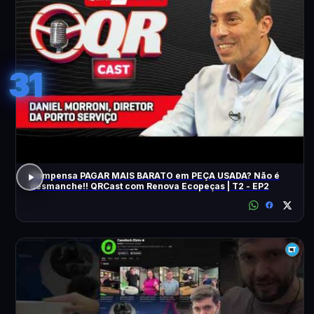
31
Compensa PAGAR MAIS BARATO em PEÇA USADA? Não é
desmanche!! QRCast com Renova Ecopeças | T2 - EP2