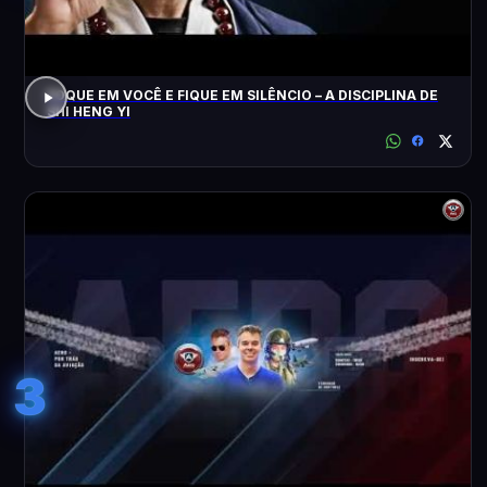
FOQUE EM VOCÊ E FIQUE EM SILÊNCIO – A DISCIPLINA DE
SHI HENG YI
3