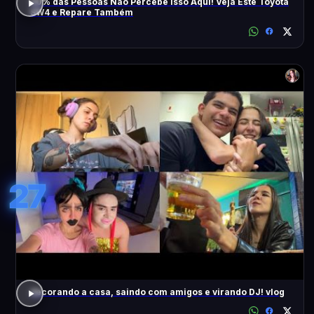
90% das Pessoas Não Percebe Isso Aqui! Veja Este Toyota
SW4 e Repare Também
27
decorando a casa, saindo com amigos e virando DJ! vlog