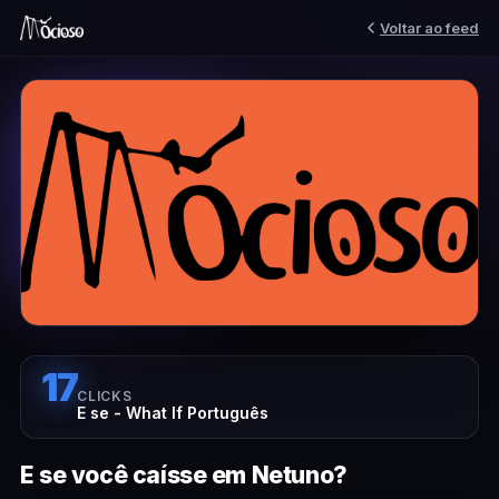
Voltar ao feed
17
CLICKS
E se - What If Português
E se você caísse em Netuno?