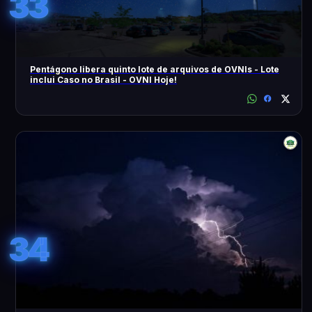
33
Pentágono libera quinto lote de arquivos de OVNIs - Lote
inclui Caso no Brasil - OVNI Hoje!
34