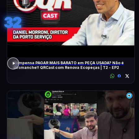
32
Compensa PAGAR MAIS BARATO em PEÇA USADA? Não é
desmanche!! QRCast com Renova Ecopeças | T2 - EP2