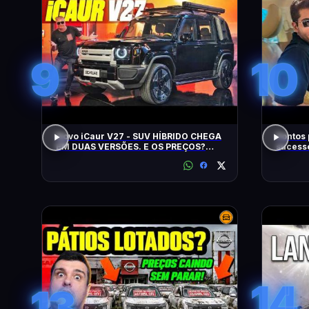
9
10
Novo iCaur V27 - SUV HÍBRIDO CHEGA
Pontos 
EM DUAS VERSÕES. E OS PREÇOS?
sucess
MOTORES? EQUIPAMENTOS? EU
Brasil
CONTO!
14
13