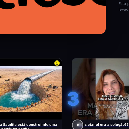
Esta 
levad
3
a Saudita está construindo uma
Mais etanol era a solução??
 aquática oculta