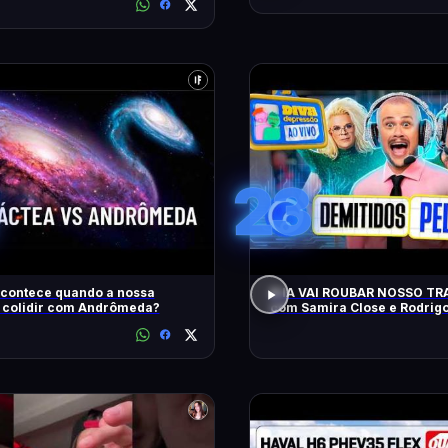
23
acontece quando a nossa
A IA VAI ROUBAR NOSSO T
a colidir com Andrômeda?
com Samira Close e Rodrig
Apresentador | Diva Ao Vivo