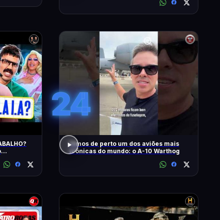
24
RABALHO?
Vimos de perto um dos aviões mais
o
icônicas do mundo: o A-10 Warthog
 na DiaTV