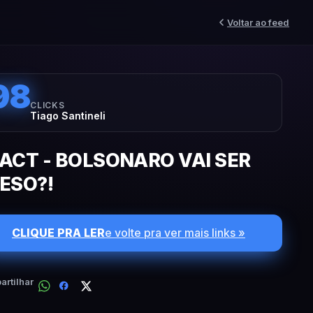
Voltar ao feed
98
CLICKS
Tiago Santineli
ACT - BOLSONARO VAI SER
ESO?!
CLIQUE PRA LER
e volte pra ver mais links »
rtilhar