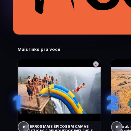
Mais links pra você
1
2
OS ERROS MAIS ÉPICOS EM CAMAS
A Arábi
ELÁSTICAS E BRINQUEDOS INFLÁVEIS
rodovia