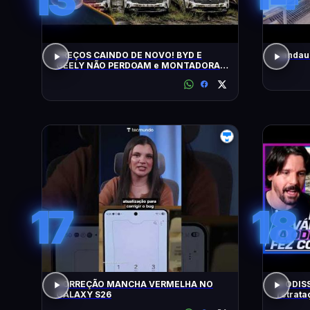
PREÇOS CAINDO DE NOVO! BYD E
Landau 
GEELY NÃO PERDOAM e MONTADORAS
APELAM PRA LOCADORAS! O QUE
ACONTECEU?
17
18
CORREÇÃO MANCHA VERMELHA NO
A ODISS
GALAXY S26
retrat