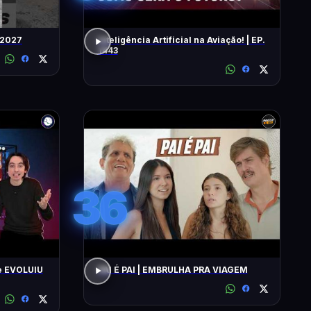
 2027
Inteligência Artificial na Aviação! | EP.
1443
36
e EVOLUIU
PAI É PAI | EMBRULHA PRA VIAGEM