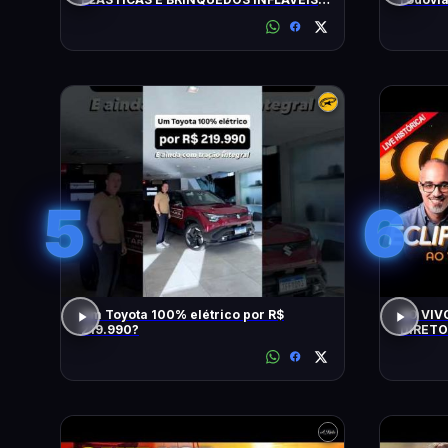
FLAGRADOS PELAS CÂMERAS
5
6
Um Toyota 100% elétrico por R$
AO VIV
219.990?
DIRETO
LOPEZ E 