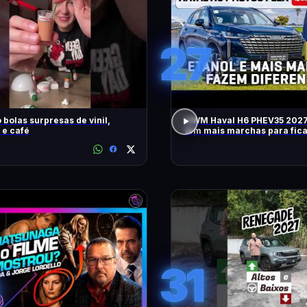
27
 bolas surpresas de vinil,
GWM Haval H6 PHEV35 2027
 e café
tem mais marchas para fic
RÁPIDO
31