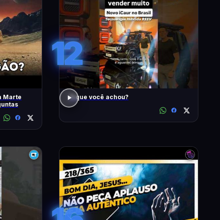
12
m Marte
O que você achou?
guntas
16