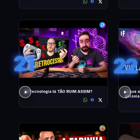
21
22
A Tecnologia tá TÃO RUIM ASSIM?
O que 
galáxi