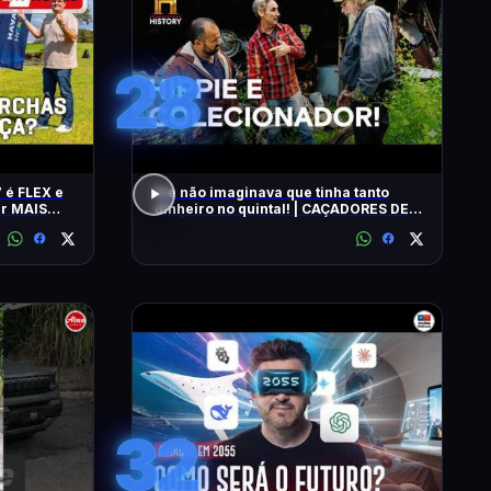
28
 é FLEX e
Ele não imaginava que tinha tanto
ar MAIS
dinheiro no quintal! | CAÇADORES DE
RELÍQUIAS | HISTORY
32