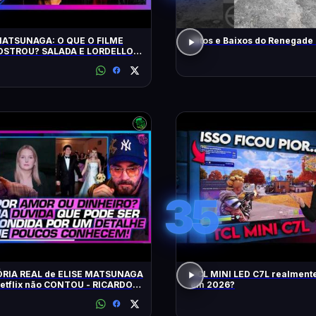
MATSUNAGA: O QUE O FILME
Altos e Baixos do Renegade
STROU? SALADA E LORDELLO -
ência Ltda. Podcast #1901
35
ÓRIA REAL de ELISE MATSUNAGA
TCL MINI LED C7L realment
Netflix não CONTOU - RICARDO
em 2026?
 E JORGE LORDELLO