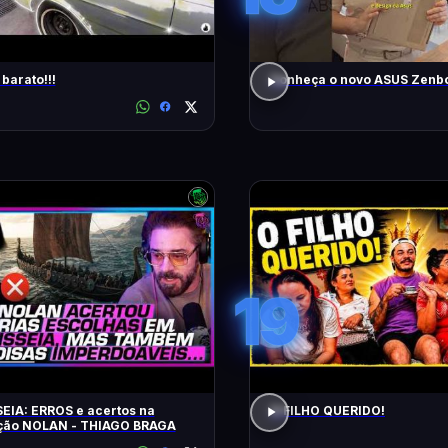
barato!!!
Conheça o novo ASUS Zenbo
19
EIA: ERROS e acertos na
O FILHO QUERIDO!
ação NOLAN - THIAGO BRAGA