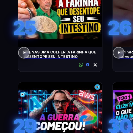
25
26
APENAS UMA COLHER: A FARINHA QUE
abrindo
DESENTOPE SEU INTESTINO
sorvete
29
30