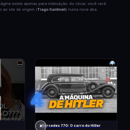
página existe apenas para indexação. Ao clicar, você será
o ao site de origem (
Tiago Santineli
) numa nova aba.
4
Mercedes 770: O carro do Hitler