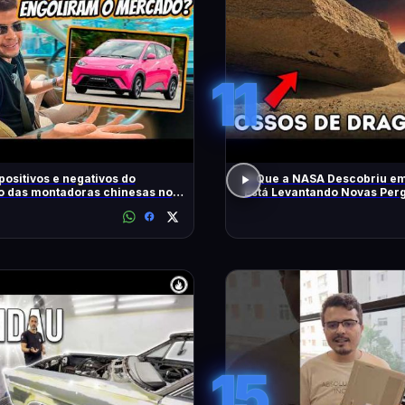
11
positivos e negativos do
O Que a NASA Descobriu e
o das montadoras chinesas no
Está Levantando Novas Per
15