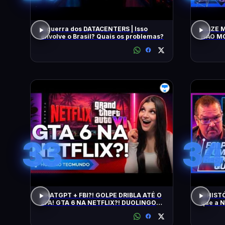
A guerra dos DATACENTERS | Isso
ELIZE 
envolve o Brasil? Quais os problemas?
NÃO MO
Intelig
33
34
CHATGPT + FBI?! GOLPE DRIBLA ATÉ O
A HIST
2FA! GTA 6 NA NETFLIX?! DUOLINGO
que a 
IRRITA USUÁRIOS! CHATGPT + FBI
SALADA