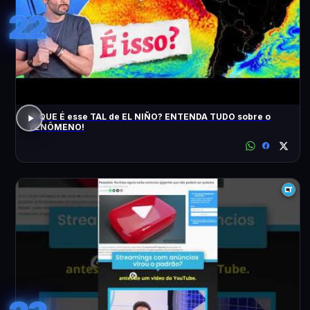
22
O QUE É esse TAL de EL NIÑO? ENTENDA TUDO sobre o
FENÔMENO!