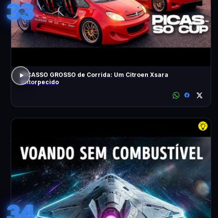
33
PICASSO GROSSO de Corrida: Um Citroen Xsara
Entorpecido
34