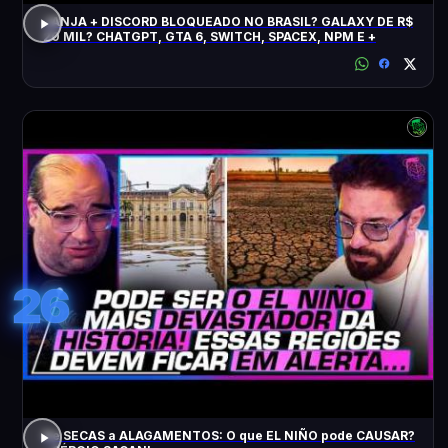
JANJA + DISCORD BLOQUEADO NO BRASIL? GALAXY DE R$
20 MIL? CHATGPT, GTA 6, SWITCH, SPACEX, NPM E +
26
De SECAS a ALAGAMENTOS: O que EL NIÑO pode CAUSAR?