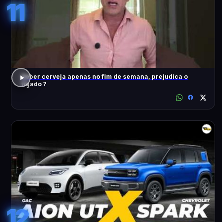
11
Beber cerveja apenas no fim de semana, prejudica o
fígado ?
12