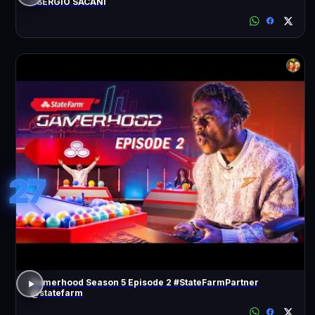
- SÉRGIO SACANI
27
Gamerhood Season 5 Episode 2 #StateFarmPartner
@statefarm