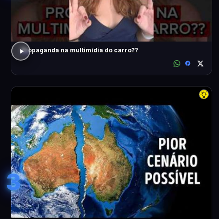
Propaganda na multimídia do carro??
3