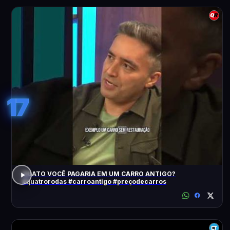
17
QUATO VOCÊ PAGARIA EM UM CARRO ANTIGO?
#quatrorodas #carroantigo #preçodecarros