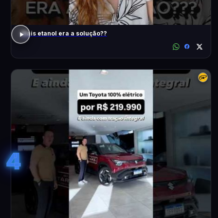
Mais etanol era a solução??
4