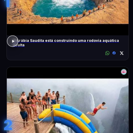
1
A Arábia Saudita está construindo uma rodovia aquática
oculta
2