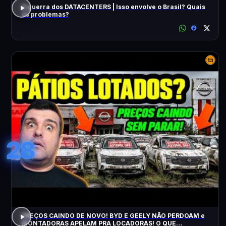
A guerra dos DATACENTERS | Isso envolve o Brasil? Quais
os problemas?
28
PREÇOS CAINDO DE NOVO! BYD E GEELY NÃO PERDOAM e
MONTADORAS APELAM PRA LOCADORAS! O QUE