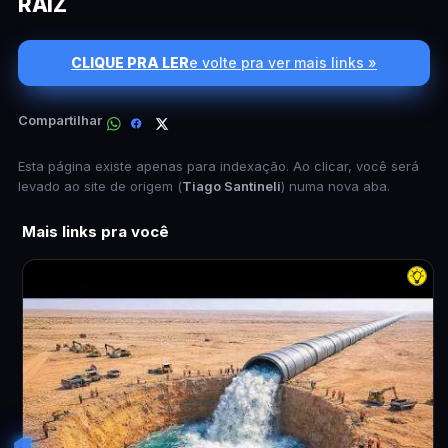
RAIZ
CLIQUE PRA LER
e volte pra ver mais links »
Compartilhar
Esta página existe apenas para indexação. Ao clicar, você será
levado ao site de origem (
Tiago Santineli
) numa nova aba.
Mais links pra você