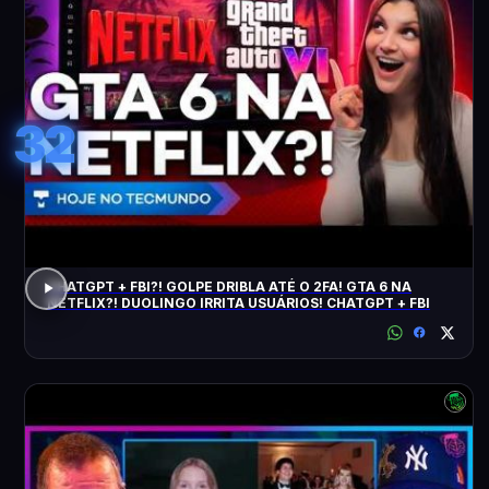
32
CHATGPT + FBI?! GOLPE DRIBLA ATÉ O 2FA! GTA 6 NA
NETFLIX?! DUOLINGO IRRITA USUÁRIOS! CHATGPT + FBI